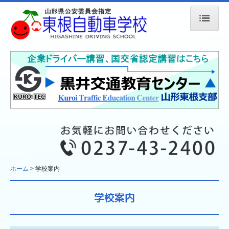
ホーム
学校案内
入校手続き
教習について
教習の流れ
教習車種
ホーム
学校案内
教習料金
学校案内
各種講習
アクセス