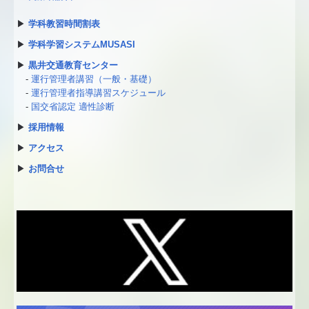
▶
学科教習時間割表
▶
学科学習システムMUSASI
▶
黒井交通教育センター
-
運行管理者講習（一般・基礎）
-
運行管理者指導講習スケジュール
-
国交省認定 適性診断
▶
採用情報
▶
アクセス
▶
お問合せ